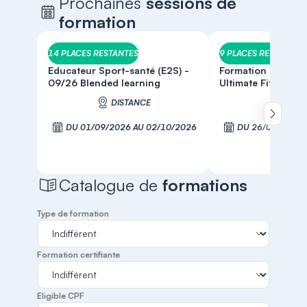
Prochaines
sessions de
formation
14 PLACES RESTANTES
9 PLACES RESTANTES
Educateur Sport-santé (E2S) -
Formation initiale 
09/26 Blended learning
Ultimate Fit-Jump
DISTANCE
DARD
Défiler 
DU 01/09/2026 AU 02/10/2026
DU 26/09/2026 
S'inscrire
S'inscr
Catalogue de
formations
Type de formation
Formation certifiante
Eligible CPF