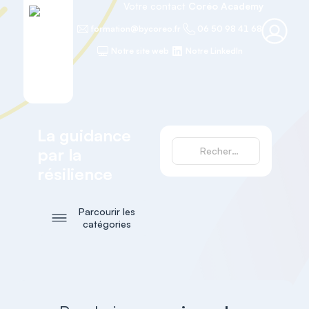
Votre contact
Coréo Academy
formation@bycoreo.fr
06 50 98 41 68
Notre site web
Notre LinkedIn
La guidance
par la
résilience
Parcourir les
catégories